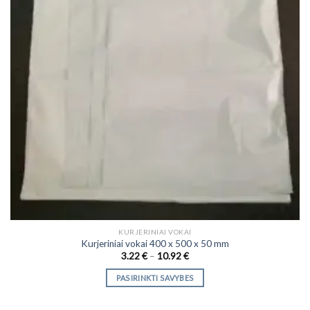
KURJERINIAI VOKAI
Kurjeriniai vokai 400 x 500 x 50 mm
Price
3.22
€
–
10.92
€
range:
3.22 €
PASIRINKTI SAVYBES
through
10.92 €
This
product