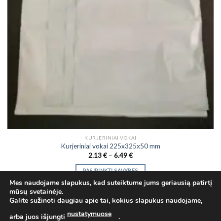
KURJERINIAI VOKAI
Kurjeriniai vokai 225x325x50 mm
Price
2.13
€
–
6.49
€
range:
2.13 €
PASIRINKTI SAVYBES
through
6.49 €
This
Mes naudojame slapukus, kad suteiktume jums geriausią patirtį
mūsų svetainėje.
product
Galite sužinoti daugiau apie tai, kokius slapukus naudojame,
has
nustatymuose
multiple
arba juos išjungti
.