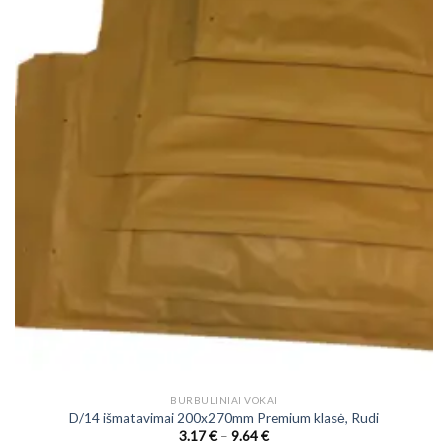
be
chosen
on
the
product
page
BURBULINIAI VOKAI
D/14 išmatavimai 200x270mm Premium klasė, Rudi
Price
3.17
€
–
9.64
€
range: