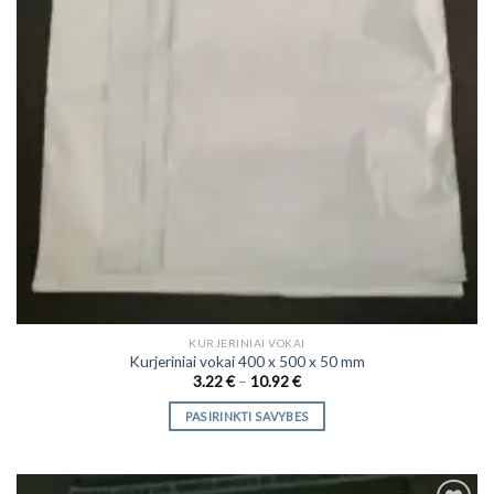
product
page
KURJERINIAI VOKAI
Kurjeriniai vokai 400 x 500 x 50 mm
Price
3.22
€
–
10.92
€
range:
3.22 €
PASIRINKTI SAVYBES
through
10.92 €
This
product
has