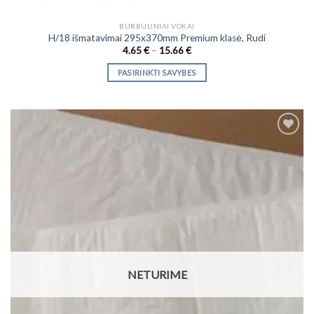
BURBULINIAI VOKAI
H/18 išmatavimai 295x370mm Premium klasė, Rudi
Price
4.65
€
–
15.66
€
range:
4.65 €
PASIRINKTI SAVYBES
through
15.66 €
This
product
has
multiple
variants.
The
Add to
options
Wishlist
may
be
chosen
on
the
product
NETURIME
page