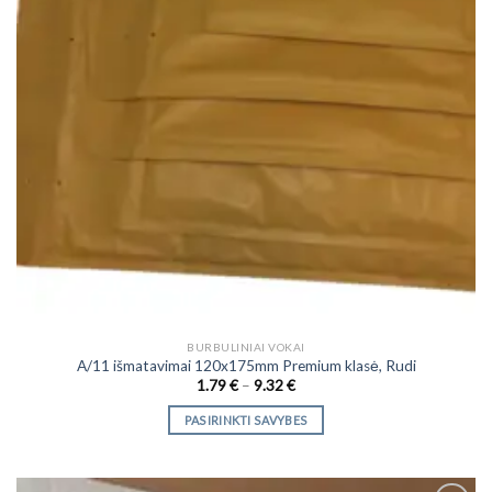
BURBULINIAI VOKAI
A/11 išmatavimai 120x175mm Premium klasė, Rudi
Price
1.79
€
–
9.32
€
range:
1.79 €
PASIRINKTI SAVYBES
through
9.32 €
This
product
has