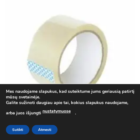
The
Add to
options
Wishlist
may
be
chosen
on
the
product
page
Mes naudojame slapukus, kad suteiktume jums geriausią patirtį
mūsų svetainėje.
Galite sužinoti daugiau apie tai, kokius slapukus naudojame,
nustatymuose
arba juos išjungti
.
Sutikti
Atmesti