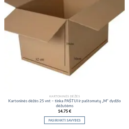
the
product
page
KARTONINĖS DĖŽĖS
Kartoninės dėžės 25 vnt – tinka PAŠTUI ir paštomatų „M“ dydžio
dėžutėms
14.75
€
PASIRINKTI SAVYBES
This