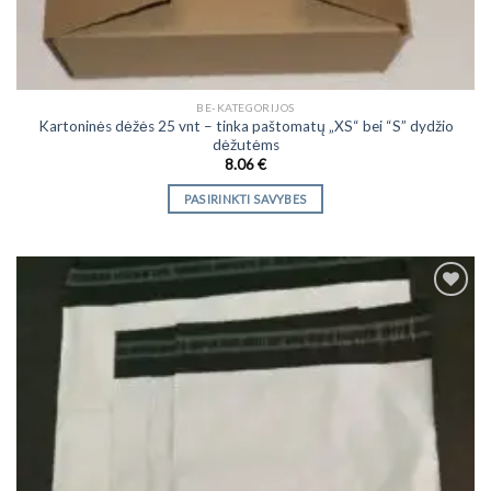
BE-KATEGORIJOS
Kartoninės dėžės 25 vnt – tinka paštomatų „XS“ bei “S” dydžio
dėžutėms
8.06
€
PASIRINKTI SAVYBES
This
product
has
multiple
variants.
The
Add to
options
Wishlist
may
be
chosen
on
the