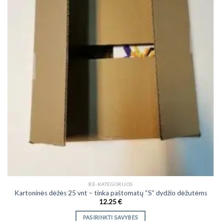
chosen
on
the
product
page
BE-KATEGORIJOS
Kartoninės dėžės 25 vnt – tinka paštomatų “S” dydžio dėžutėms
12.25
€
PASIRINKTI SAVYBES