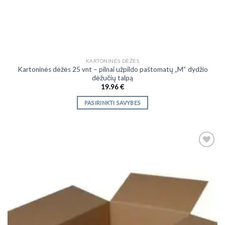
KARTONINĖS DĖŽĖS
Kartoninės dėžės 25 vnt – pilnai užpildo paštomatų „M“ dydžio
dėžučių talpą
19.96
€
PASIRINKTI SAVYBES
This
product
has
multiple
variants.
The
Add to
options
Wishlist
may
be
chosen
on