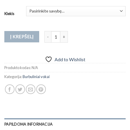
range:
4.22 €
Kiekis
through
13.71 €
produkto kiekis: G/17 išmatavimai 250x350mm 
Į KREPŠELĮ
Add to Wishlist
Produkto kodas:
N/A
Kategorija:
Burbuliniai vokai
PAPILDOMA INFORMACIJA