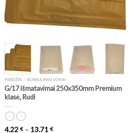
PRADŽIA
/
BURBULINIAI VOKAI
G/17 išmatavimai 250x350mm Premium
klasė, Rudi
Price
4.22
–
13.71
€
€