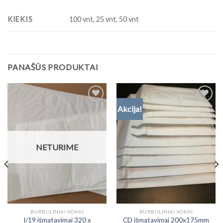
KIEKIS
100 vnt, 25 vnt, 50 vnt
PANAŠŪS PRODUKTAI
Akcija!
Add to
Add to
Wishlist
Wishlist
NETURIME
BURBULINIAI VOKAI
BURBULINIAI VOKAI
I/19 išmatavimai 320 x
CD išmatavimai 200x175mm