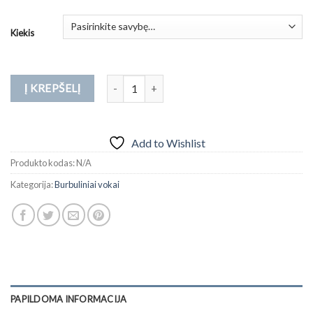
range:
1.79 €
Kiekis
through
9.32 €
produkto kiekis: A/11 išmatavimai 120x175mm 
Į KREPŠELĮ
Add to Wishlist
Produkto kodas:
N/A
Kategorija:
Burbuliniai vokai
PAPILDOMA INFORMACIJA