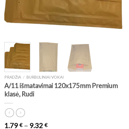
PRADŽIA
/
BURBULINIAI VOKAI
A/11 išmatavimai 120x175mm Premium
klasė, Rudi
Price
1.79
–
9.32
€
€